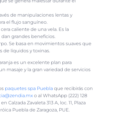
 que se genera malestar durante el
avés de manipulaciones lentas y
ra el flujo sanguíneo.
 cera caliente de una vela. Es la
e dan grandes beneficios.
cuerpo. Se basa en movimientos suaves que
s de líquidos y toxinas.
aranja es un excelente plan para
n masaje y la gran variedad de servicios
ros
paquetes spa Puebla
que recibirás con
cia@zendia.mx
o al WhatsApp (222) 128
 Calzada Zavaleta 313 A, loc. 11, Plaza
róica Puebla de Zaragoza, PUE.