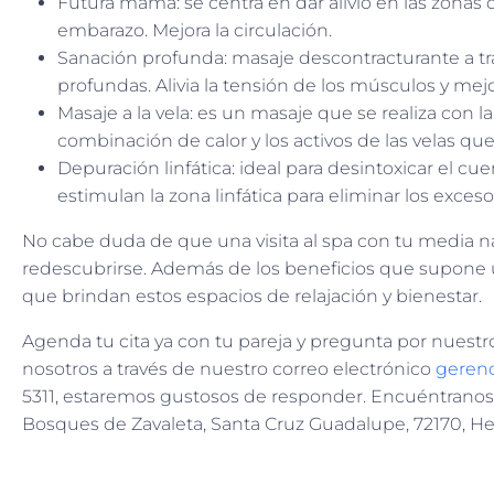
Futura mamá: se centra en dar alivio en las zonas
embarazo. Mejora la circulación.
Sanación profunda: masaje descontracturante a tr
profundas. Alivia la tensión de los músculos y mejo
Masaje a la vela: es un masaje que se realiza con la
combinación de calor y los activos de las velas qu
Depuración linfática: ideal para desintoxicar el 
estimulan la zona linfática para eliminar los exceso
No cabe duda de que una visita al spa con tu media n
redescubrirse. Además de los beneficios que supone u
que brindan estos espacios de relajación y bienestar.
Agenda tu cita ya con tu pareja y pregunta por nuest
nosotros a través de nuestro correo electrónico
geren
5311, estaremos gustosos de responder. Encuéntranos en
Bosques de Zavaleta, Santa Cruz Guadalupe, 72170, He