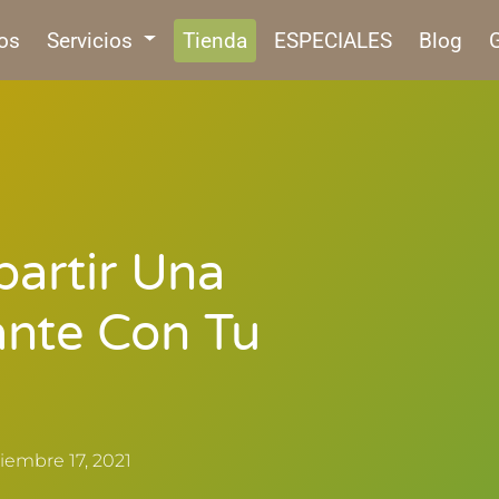
os
Servicios
Tienda
ESPECIALES
Blog
G
artir Una
ante Con Tu
iembre 17, 2021