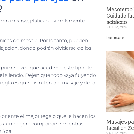
?
Mesoterapia
Cuidado fac
en mirarse, platicar o simplemente
sebáceo
31 julio, 2026
Leer más »
icas de masaje. Por lo tanto, pueden
lajación, donde podrán olvidarse de los
la primera vez que acuden a este tipo de
el silencio. Dejen que todo vaya fluyendo
regla es que disfruten del masaje y de la
oriente el mejor regalo que le hacen los
Masajes par
 es aún mejor acompañarse mientras
facial en Z
s Spa.
24 julio, 2026