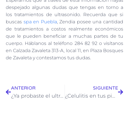
Esperamos que a través de esta información hayas
despejado algunas dudas que tengas en torno a
los tratamientos de ultrasonido. Recuerda que si
buscas
spa en Puebla
, Zendia posee una cantidad
de tratamientos a costos realmente económicos
que le pueden beneficiar a muchas partes de tu
cuerpo. Háblanos al teléfono 284 82 92 o visítanos
en Calzada Zavaleta 313-A, local 11, en Plaza Bosques
de Zavaleta y contestamos tus dudas.
ANTERIOR
SIGUIENTE
¿Ya probaste el ultrasonido terapéutico? Te contamos de qué se trata
¿Celulitis en tus piernas? Conoce tres pasos definitivos para tratarla