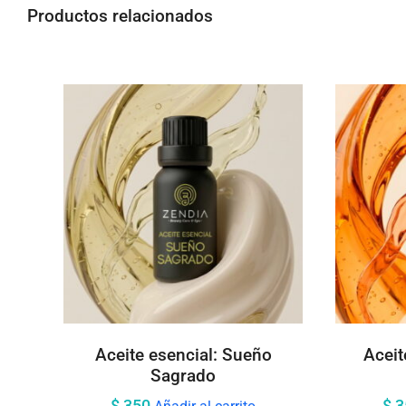
Productos relacionados
Aceite esencial: Sueño
Aceit
Sagrado
$
350
$
3