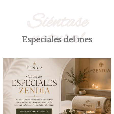
Siéntase
natural
Especiales del mes