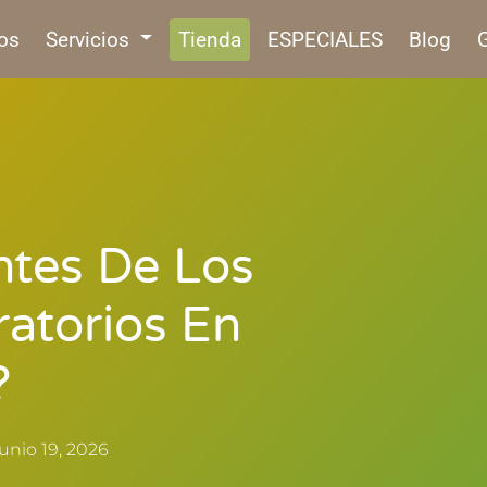
os
Servicios
Tienda
ESPECIALES
Blog
G
tes De Los
atorios En
?
junio 19, 2026