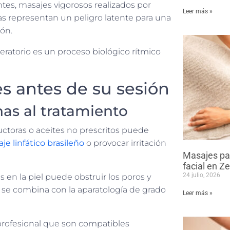
tes, masajes vigorosos realizados por
Leer más »
icas representan un peligro latente para una
ón.
eratorio es un proceso biológico rítmico
es antes de su sesión
nas al tratamiento
ductoras o aceites no prescritos puede
je linfático brasileño
o provocar irritación
Masajes par
facial en Z
24 julio, 2026
 en la piel puede obstruir los poros y
 se combina con la aparatología de grado
Leer más »
profesional que son compatibles