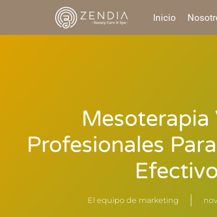
Inicio
Nosotr
Mesoterapia 
Profesionales Par
Efectiv
El equipo de marketing
nov