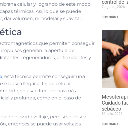
control de 
embrana celular y, logrando de este modo,
7 agosto, 2026
 capas térmicas. Así, lo que se puede
Leer más »
sar, dar volumen, remodelar y suavizar.
ética
electromagnéticos que permiten conseguir
os impulsos generan la apertura de
ratantes, regeneradores, antioxidantes y
la
, esta técnica permite conseguir una
e busca llegar al tejido celular
r otro lado, se usan frecuencias más
Mesoterapia
icial y profunda, como en el caso de
Cuidado fac
sebáceo
31 julio, 2026
a de elevado voltaje, pero si se desea
ión, entonces se puede usar voltajes
Leer más »