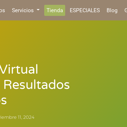
os
Servicios
Tienda
ESPECIALES
Blog
G
Virtual
a Resultados
os
iembre 11, 2024